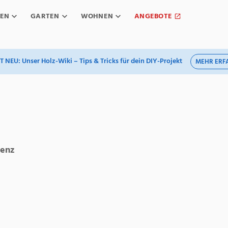
EN
GARTEN
WOHNEN
ANGEBOTE
T NEU: Unser Holz-Wiki – Tips & Tricks für dein DIY-Projekt
MEHR ERF
senz