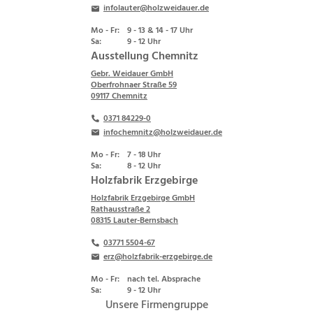
infolauter@holzweidauer.de
Mo - Fr:
9 - 13 & 14 - 17 Uhr
Sa:
9 - 12 Uhr
Ausstellung Chemnitz
Gebr. Weidauer GmbH
Oberfrohnaer Straße 59
09117 Chemnitz
0371 84229-0
infochemnitz@holzweidauer.de
Mo - Fr:
7 - 18 Uhr
Sa:
8 - 12 Uhr
Holzfabrik Erzgebirge
Holzfabrik Erzgebirge GmbH
Rathausstraße 2
08315 Lauter-Bernsbach
03771 5504-67
erz@holzfabrik-erzgebirge.de
Mo - Fr:
nach tel. Absprache
Sa:
9 - 12 Uhr
Unsere Firmengruppe