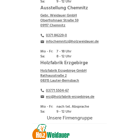
Sa:
9 - 12 Uhr
Ausstellung Chemnitz
Gebr. Weidauer GmbH
Oberfrohnaer Straße 59
09117 Chemnitz
0371 84229-0
infochemnitz@holzweidauer.de
Mo - Fr:
7 - 18 Uhr
Sa:
8 - 12 Uhr
Holzfabrik Erzgebirge
Holzfabrik Erzgebirge GmbH
Rathausstraße 2
08315 Lauter-Bernsbach
03771 5504-67
erz@holzfabrik-erzgebirge.de
Mo - Fr:
nach tel. Absprache
Sa:
9 - 12 Uhr
Unsere Firmengruppe