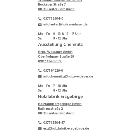
Bockauer Straße 7
08315 Lauter-Bernsbach
03771 5504-0
infolauter@holzweidauer.de
Mo - Fr:
9 - 13 & 14 - 17 Uhr
Sa:
9 - 12 Uhr
Ausstellung Chemnitz
Gebr. Weidauer GmbH
Oberfrohnaer Straße 59
09117 Chemnitz
0371 84229-0
infochemnitz@holzweidauer.de
Mo - Fr:
7 - 18 Uhr
Sa:
8 - 12 Uhr
Holzfabrik Erzgebirge
Holzfabrik Erzgebirge GmbH
Rathausstraße 2
08315 Lauter-Bernsbach
03771 5504-67
erz@holzfabrik-erzgebirge.de