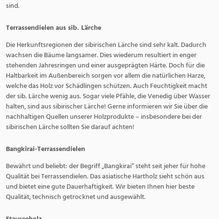
sind.
Terrassendielen aus sib. Lärche
Die Herkunftsregionen der sibirischen Lärche sind sehr kalt. Dadurch
wachsen die Bäume langsamer. Dies wiederum resultiert in enger
stehenden Jahresringen und einer ausgeprägten Härte. Doch für die
Haltbarkeit im Außenbereich sorgen vor allem die natürlichen Harze,
welche das Holz vor Schädlingen schützen. Auch Feuchtigkeit macht
der sib. Lärche wenig aus. Sogar viele Pfähle, die Venedig über Wasser
halten, sind aus sibirischer Lärche! Gerne informieren wir Sie über die
nachhaltigen Quellen unserer Holzprodukte – insbesondere bei der
sibirischen Lärche sollten Sie darauf achten!
Bangkirai-Terrassendielen
Bewährt und beliebt: der Begriff „Bangkirai“ steht seit jeher für hohe
Qualität bei Terrassendielen. Das asiatische Hartholz sieht schön aus
und bietet eine gute Dauerhaftigkeit. Wir bieten Ihnen hier beste
Qualität, technisch getrocknet und ausgewählt.
Stauseeholz