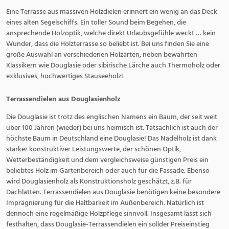
Eine Terrasse aus massiven Holzdielen erinnert ein wenig an das Deck
eines alten Segelschiffs. Ein toller Sound beim Begehen, die
ansprechende Holzoptik, welche direkt Urlaubsgefühle weckt … kein
Wunder, dass die Holzterrasse so beliebt ist. Bei uns finden Sie eine
große Auswahl an verschiedenen Holzarten, neben bewährten
Klassikern wie Douglasie oder sibirische Lärche auch Thermoholz oder
exklusives, hochwertiges Stauseeholz!
Terrassendielen aus Douglasienholz
Die Douglasie ist trotz des englischen Namens ein Baum, der seit weit
über 100 Jahren (wieder) bei uns heimisch ist. Tatsächlich ist auch der
höchste Baum in Deutschland eine Douglasie! Das Nadelholz ist dank
starker konstruktiver Leistungswerte, der schönen Optik,
Wetterbeständigkeit und dem vergleichsweise günstigen Preis ein
beliebtes Holz im Gartenbereich oder auch für die Fassade. Ebenso
wird Douglasienholz als Konstruktionsholz geschätzt, z.B. für
Dachlatten. Terrassendielen aus Douglasie benötigen keine besondere
Imprägnierung für die Haltbarkeit im Außenbereich. Natürlich ist
dennoch eine regelmäßige Holzpflege sinnvoll. Insgesamt lässt sich
festhalten, dass Douglasie-Terrassendielen ein solider Preiseinstieg