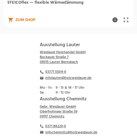
STEICOflex — flexible Wärmedämmung
ZUM SHOP
Ausstellung Lauter
Weidauer Holzhandel GmbH
Bockauer Straße 7
08315 Lauter-Bernsbach
03771 5504-0
infolauter@holzweidauer.de
Mo - Fr:
9 - 13 & 14 - 17 Uhr
Sa:
9 - 12 Uhr
Ausstellung Chemnitz
Gebr. Weidauer GmbH
Oberfrohnaer Straße 59
09117 Chemnitz
0371 84229-0
infochemnitz@holzweidauer.de